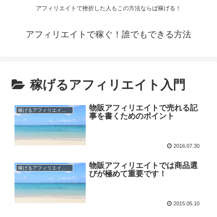
アフィリエイトで挫折した人もこの方法ならば稼げる！
アフィリエイトで稼ぐ！誰でもできる方法
稼げるアフィリエイト入門
物販アフィリエイトで売れる記
稼げるアフィリエイト入門
事を書くためのポイント
2016.07.30
物販アフィリエイトでは商品選
稼げるアフィリエイト入門
びが極めて重要です！
2015.05.10