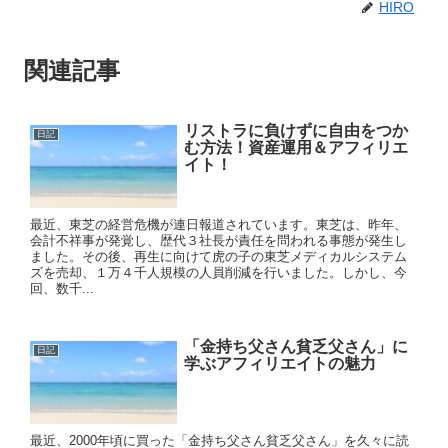
HIRO
関連記事
リストラに負けずに自由をつか
日記
む方法！資産運用＆アフィリエ
イト！
最近、東芝の経営危機が連日報道されています。東芝は、昨年、
会計不祥事が発覚し、歴代３社長が責任を問われる事態が発生し
ました。その後、再生に向けて虎の子の東芝メディカルシステム
ズを売却、１万４千人規模の人員削減を行いました。しかし、今
回、数千...
「金持ち父さん貧乏父さん」に
日記
学ぶアフィリエイトの魅力
最近、2000年頃に買った「金持ち父さん貧乏父さん」を久々に読